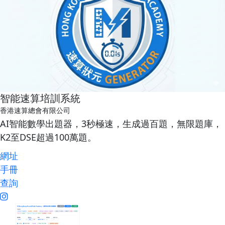
n
n
t
t
e
n
t
智能速算培訓系統
香港速算總會有限公司
AI智能數學出題器，3秒極速，生成過百題，無限題庫，
K2至DSE超過100萬題。
網址
手冊
查詢