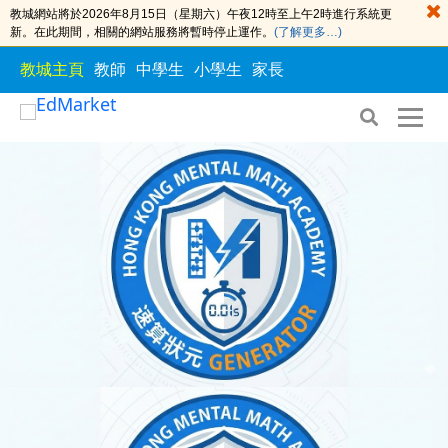
教城網站將於2026年8月15日（星期六）午夜12時至上午2時進行系統更
新。在此期間，相關的網站服務將暫時停止運作。
(了解更多…)
教城主頁
教師
中學生
小學生
家長
S
S
k
k
i
i
p
p
t
t
o
o
t
c
h
o
e
n
c
t
o
e