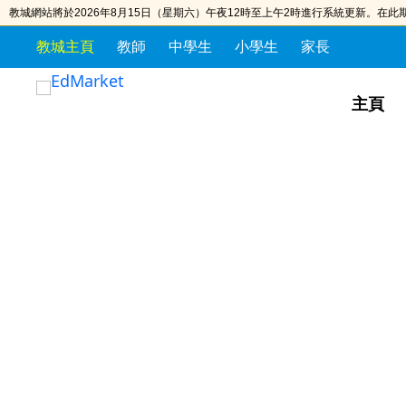
教城網站將於2026年8月15日（星期六）午夜12時至上午2時進行系統更新。在
教城主頁
教師
中學生
小學生
家長
S
S
k
k
主頁
i
i
p
p
t
t
o
o
t
c
h
o
e
n
c
t
o
e
n
n
t
t
e