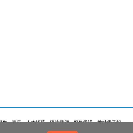
學生
家長
人才招募
聯絡我們
服務承諾
教城電子報