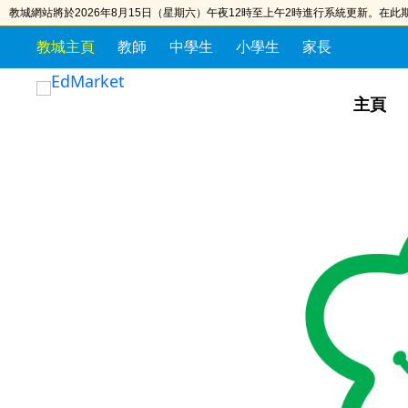
教城網站將於2026年8月15日（星期六）午夜12時至上午2時進行系統更新。在
教城主頁
教師
中學生
小學生
家長
S
S
k
k
主頁
i
i
p
p
t
t
o
o
t
c
h
o
e
n
c
t
o
e
n
n
t
t
e