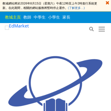
教城網站將於2026年8月15日（星期六）午夜12時至上午2時進行系統更
新。在此期間，相關的網站服務將暫時停止運作。
(了解更多…)
教城主頁
教師
中學生
小學生
家長
S
S
k
k
i
i
p
p
t
t
o
o
t
c
h
o
e
n
c
t
o
e