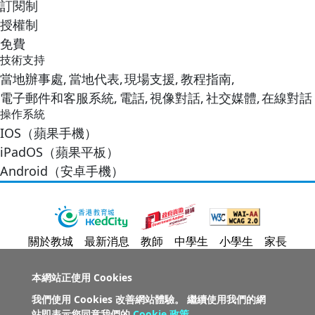
訂閱制
授權制
免費
技術支持
當地辦事處,
當地代表,
現場支援,
教程指南,
電子郵件和客服系統,
電話,
視像對話,
社交媒體,
在線對話
操作系統
IOS（蘋果手機）
iPadOS（蘋果平板）
Android（安卓手機）
關於教城
最新消息
教師
中學生
小學生
家長
人才招募
聯絡我們
服務承諾
教城電子報
本網站正使用 Cookies
我們使用 Cookies 改善網站體驗。 繼續使用我們的網
私隱政策聲明
服務條款
版權及知識產權政策
站即表示您同意我們的
Cookie 政策
。