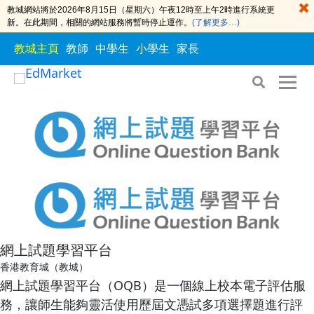
教城網站將於2026年8月15日（星期六）午夜12時至上午2時進行系統更
新。在此期間，相關的網站服務將暫時停止運作。
(了解更多…)
教城主頁
教師
中學生
小學生
家長
S
S
k
k
i
i
p
p
t
t
o
o
t
c
h
o
網上試題學習平台
e
n
香港教育城（教城）
c
t
網上試題學習平台（OQB）是一個線上校本電子評估服
o
e
務，讓師生能夠靈活使用歷屆文憑試多項選擇題進行評