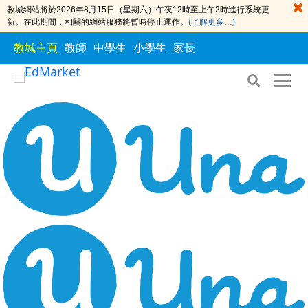
教城網站將於2026年8月15日（星期六）午夜12時至上午2時進行系統更
新。在此期間，相關的網站服務將暫時停止運作。
(了解更多…)
教城主頁
教師
中學生
小學生
家長
S
S
k
k
i
i
p
p
t
t
o
o
t
c
h
o
e
n
c
t
o
e