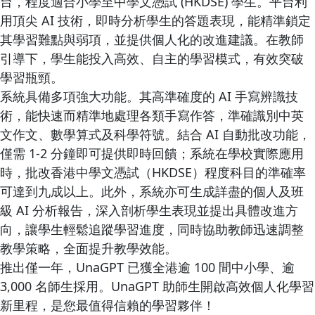
台，程度適合小學至中學文憑試 (HKDSE) 學生。平台利
用頂尖 AI 技術，即時分析學生的答題表現，能精準鎖定
其學習難點與弱項，並提供個人化的改進建議。在教師
引導下，學生能投入高效、自主的學習模式，有效突破
學習瓶頸。
系統具備多項強大功能。其高準確度的 AI 手寫辨識技
術，能快速而精準地處理各類手寫作答，準確識別中英
文作文、數學算式及科學符號。結合 AI 自動批改功能，
僅需 1-2 分鐘即可提供即時回饋；系統在學校實際應用
時，批改香港中學文憑試（HKDSE）程度科目的準確率
可達到九成以上。此外，系統亦可生成詳盡的個人及班
級 AI 分析報告，深入剖析學生表現並提出具體改進方
向，讓學生輕鬆追蹤學習進度，同時協助教師迅速調整
教學策略，全面提升教學效能。
推出僅一年，UnaGPT 已獲全港逾 100 間中小學、逾
3,000 名師生採用。UnaGPT 助師生開啟高效個人化學習
新里程，是您最值得信賴的學習夥伴！