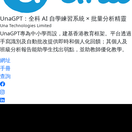
n
n
t
t
e
UnaGPT：全科 AI 自學練習系統 × 批量分析精靈
n
Una Technologies Limited
t
UnaGPT專為中小學而設，建基香港教育框架。平台透過
手寫識別及自動批改提供即時和個人化回饋；其個人及
班級分析報告能助學生找出弱點，並助教師優化教學。
網址
手冊
查詢