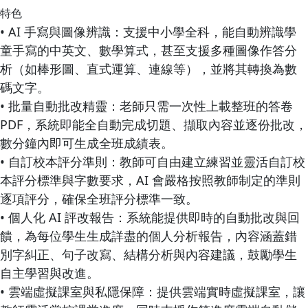
特色
• AI 手寫與圖像辨識：支援中小學全科，能自動辨識學
童手寫的中英文、數學算式，甚至支援多種圖像作答分
析（如棒形圖、直式運算、連線等），並將其轉換為數
碼文字。
• 批量自動批改精靈：老師只需一次性上載整班的答卷
PDF，系統即能全自動完成切題、擷取內容並逐份批改，
數分鐘內即可生成全班成績表。
• 自訂校本評分準則：教師可自由建立練習並靈活自訂校
本評分標準與字數要求，AI 會嚴格按照教師制定的準則
逐項評分，確保全班評分標準一致。
• 個人化 AI 評改報告：系統能提供即時的自動批改與回
饋，為每位學生生成詳盡的個人分析報告，內容涵蓋錯
別字糾正、句子改寫、結構分析與內容建議，鼓勵學生
自主學習與改進。
• 雲端虛擬課室與私隱保障：提供雲端實時虛擬課室，讓