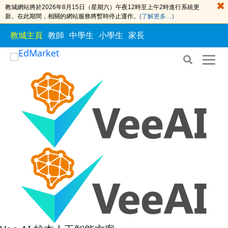
教城網站將於2026年8月15日（星期六）午夜12時至上午2時進行系統更
新。在此期間，相關的網站服務將暫時停止運作。
(了解更多…)
教城主頁
教師
中學生
小學生
家長
S
S
k
k
i
i
p
p
t
t
o
o
t
c
h
o
e
n
c
t
o
e