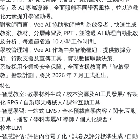
等）及 AI 專屬導師，全面照顧不同學習風格，並以遊戲
化元素提升學習動機。
對教師而言，Vee AI 協助教師轉型為啟發者，快速生成
教案、教材、分層練習及 PPT，並透過 AI 助理自動批改
及分析，每週節省逾 10 小時工作時間。
學校管理端，Vee AI 作為中央智能樞紐，提供數據分
析、行政支援及宣傳工具，實現數據驅動決策。
系統採用企業級安全保障，全面支援教育局「智啟學
教」撥款計劃，將於 2026 年 7 月正式推出。
特色
-智慧教室: 教學材料生成 / 校本資源及AI工具發展/ 客製
化 RPG / 自製聊天機械人/ 課堂互動工具
-智慧學習: 一站式 LMS / 全科預載自學內容 / 閃卡,互動
工具・播客 / 學科專屬AI 導師 / 個人化練習 /
校本LLM
-智慧評估: 評估內容電子化 / 試卷及評分標準生成 /自動