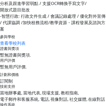
分析及跟進學習弱點 / 支援OCR轉換手寫文字/
開放式題目批改
-智慧行政: 行政文件生成 / 會議記錄處理 / 優化對外宣傳
/ 代課協調 /加快校務流程/教學資源・課程發展及諮詢方
案
參與學校
查看學校列表
證書與獎項
暫無證書與獎項.
用戶評價
暫無用戶評價.
計劃和價格
訂閱制
技術支持
當地辦事處,
當地代表,
現場支援,
教程指南,
電子郵件和客服系統,
電話,
視像對話,
社交媒體,
在線對話
操作系統