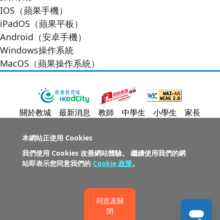
IOS（蘋果手機）
iPadOS（蘋果平板）
Android（安卓手機）
Windows操作系統
MacOS（蘋果操作系統）
關於教城
最新消息
教師
中學生
小學生
家長
人才招募
聯絡我們
服務承諾
教城電子報
本網站正使用 Cookies
我們使用 Cookies 改善網站體驗。 繼續使用我們的網
私隱政策聲明
服務條款
版權及知識產權政策
站即表示您同意我們的
Cookie 政策
。
免責聲明
促進種族平等政策
無障礙網站設計
版權所有© 2026 香港教育城有限公司
同意及關
閉