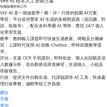
Vee AI 校本人工智能方案
n
n
智國集團有限公司
t
t
VEE AI 是一個涵蓋學丶教丶評丶行政的校園 AI方案。
e
學習：平台提供豐富 AI 生成的多模態資源（資訊圖、對
n
談、歌曲等），配合各科專屬 AI 導師，實現 24/7 個人
t
化學習支援。
教學：教師輸入課題即可快速生成教案、簡報及分層練
習；上課時可使用 AI 助教 Chatbot，即時回應教學需
求。
評估：支援 OCR 手寫識別，即時批改、個人化回饋及深
入數據分析，並自動推送跟進練習，生成個人、小組及
班級報告。
行政：提供文件自動生成、代課協調等 AI 工具，快速處
理行政事務，減輕學校工作負擔。
網址
手冊
查詢