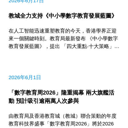
家和社會人才培育的需要，全方位促進人文教育
2026年6月17日
與創新科技融合發展的重要方向。
教城全力支持《中小學數字教育發展藍圖》
在人工智能迅速重塑教育的今天，香港學界正迎
來一個關鍵時刻。教育局最新發布 《中小學數字
教育發展藍圖》，提出 「四大重點‧十大策略」，
為未來校園勾勒更清晰的發展框架。這不僅關乎
科技應用，更著眼於如何透過教師培訓、基建配
套優化及跨界協作，培養兼具數字素養與人文關
懷的下一代。
2026年6月1日
「數字教育周2026」隆重揭幕 兩大旗艦活
動 預計吸引逾兩萬人次參與
由教育局及香港教育城（教城）聯合策動的年度
教育科技界盛事「數字教育周2026」將於2026