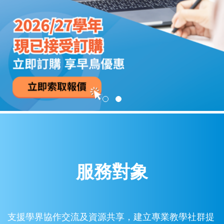
o
e
n
n
t
t
e
n
t
服務對象
支援學界協作交流及資源共享，建立專業教學社群提