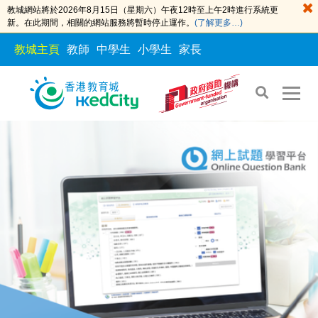
教城網站將於2026年8月15日（星期六）午夜12時至上午2時進行系統更
新。在此期間，相關的網站服務將暫時停止運作。
(了解更多…)
教城主頁
教師
中學生
小學生
家長
S
S
k
k
i
i
p
p
t
t
o
o
t
c
h
o
e
n
c
t