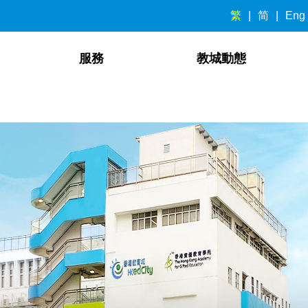
繁
简
Eng
服務
教城動態