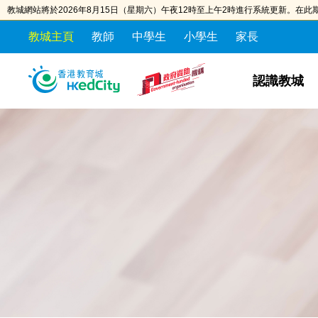
教城網站將於2026年8月15日（星期六）午夜12時至上午2時進行系統更新。在
教城主頁
教師
中學生
小學生
家長
S
S
k
k
認識教城
i
i
p
p
t
t
o
o
t
c
h
o
e
n
c
t
o
e
n
n
t
t
e