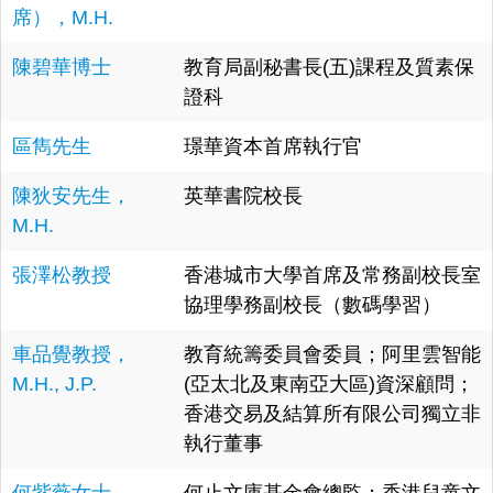
席），M.H.
陳碧華博士
教育局副秘書長(五)課程及質素保
證科
區雋先生
璟華資本首席執行官
陳狄安先生，
英華書院校長
M.H.
張澤松教授
香港城市大學首席及常務副校長室
協理學務副校長（數碼學習）
車品覺教授，
教育統籌委員會委員；阿里雲智能
M.H., J.P.
(亞太北及東南亞大區)資深顧問；
香港交易及結算所有限公司獨立非
執行董事