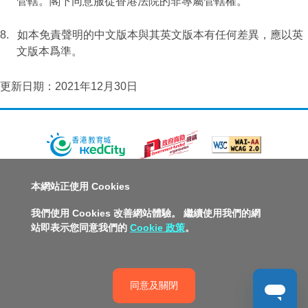
管轄。閣下同意服從香港法院的非專屬管轄權。
8.
如本免責聲明的中文版本與其英文版本有任何差異，應以英
文版本爲準。
更新日期：2021年12月30日
關於教城
最新消息
教師
中學生
小學生
家長
本網站正使用 Cookies
人才招募
聯絡我們
服務承諾
教城電子報
我們使用 Cookies 改善網站體驗。 繼續使用我們的網
站即表示您同意我們的
Cookie 政策
。
私隱政策聲明
服務條款
版權及知識產權政策
免責聲明
促進種族平等政策
無障礙網站設計
版權所有© 2026 香港教育城有限公司
同意及關閉