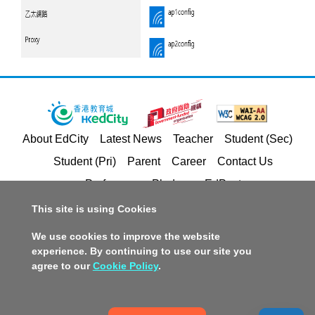
About EdCity
Latest News
Teacher
Student (Sec)
Student (Pri)
Parent
Career
Contact Us
Performance Pledges
EdPost
This site is using Cookies
Privacy Policy Statement
Terms of Service
We use cookies to improve the website
Copyright and Intellectual Property Rights
experience. By continuing to use our site you
agree to our
Cookie Policy
.
Disclaimer
Policy on Promotion of Racial Equality
Accessible Website Design
Copyright © 2026 Hong Kong Education City Limited