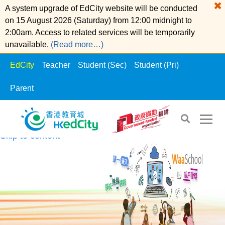
A system upgrade of EdCity website will be conducted
on 15 August 2026 (Saturday) from 12:00 midnight to
2:00am. Access to related services will be temporarily
unavailable.
(Read more…)
EdCity
Teacher
Student (Sec)
Student (Pri)
Parent
Skip to the content
Skip to content