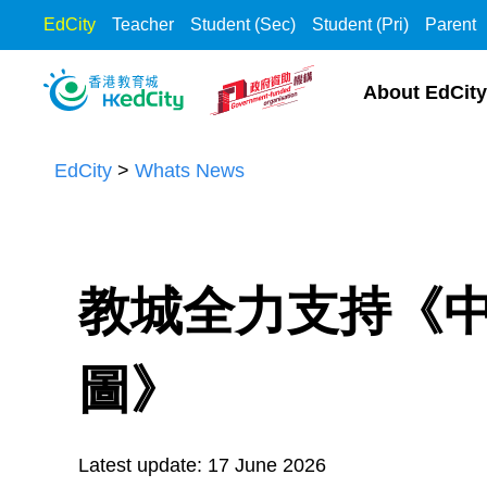
EdCity
Teacher
Student (Sec)
Student (Pri)
Parent
S
S
k
k
About EdCity
i
i
p
p
EdCity
>
Whats News
t
t
o
o
t
c
h
o
e
n
教城全力支持《
c
t
o
e
圖》
n
n
t
t
e
Latest update:
17 June 2026
n