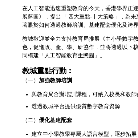
t
在人工智能迅速重塑教育的今天，香港學界正迎
展藍圖》，提出 「四大重點‧十大策略」，為
著眼於如何透過教師培訓、基建配套優化及跨
教城歡迎並全力支持教育局推展《中小學數字
色，促進政、產、學、研協作，並將透過以下
同構建「人工智能教育生態圈」。
教城重點行動︰
（一）
加強教師培訓
與教育局合辦培訓課程，可納入校長和教師的
透過教城平台提供優質數字教育資源
（二）
優化基建配套
建立中小學教學專屬大語言模型，逐步拓展