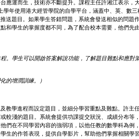
平台應運而生，技術亦不斷提升。課程主任許湘江表示，
學校上學年使用港大經管學院的自學平台，涵蓋中、英、數
續推送題目。如果學生答錯問題，系統會發送相似的問題
重點和學生的掌握度都不同，為了配合校本需要，他們先
進程。學生可以開啟答案解說功能，了解題目難點和應對
變化的增潤訓練。）
科書及教學進程而設定題目，並細分學習重點及難點。許主
深或較淺的題目。系統會提供功課提交狀況、成績分布等
握他們在不同學習內容的強弱項，以他任教的數學科為例
按學生的作答表現，提供自學影片，幫助他們掌握相關學