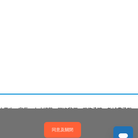
小學生
家長
人才招募
聯絡我們
服務承諾
教城電子報
同意及關閉
產權政策
免責聲明
促進種族平等政策
無障礙網站設計