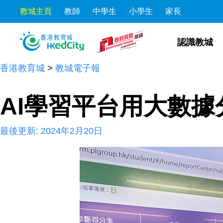
教城主頁
教師
中學生
小學生
家長
S
S
k
k
認識教城
i
i
p
p
香港教育城
>
教城電子報
t
t
o
o
AI學習平台用大數
t
c
h
o
最後更新:
2024年2月20日
e
n
c
t
o
e
n
n
t
t
e
n