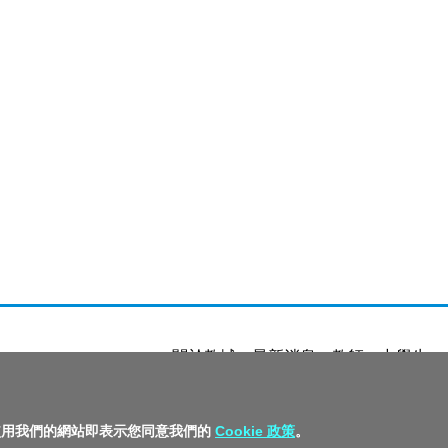
關於教城
最新消息
教師
中學生
私隱政策聲明
服務條款
版權及知識
繼續使用我們的網站即表示您同意我們的
Cookie 政策
。